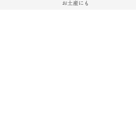
お土産にも
不要にな
HOTEL TERRASTAの２階に店舗がござい
ます。
会社
お問い合わせ
全について
お買い物、その他のお問い合わせ
ガイド
法人ギフト（お中元・お歳暮）につ
いて
取引法に基づく表記