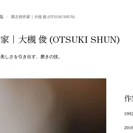
品
/
萬古焼作家｜大槻 俊 (OTSUKI SHUN)
｜大槻 俊 (OTSUKI SHUN)
の美しさを引き出す、磨きの技。
作
19
20