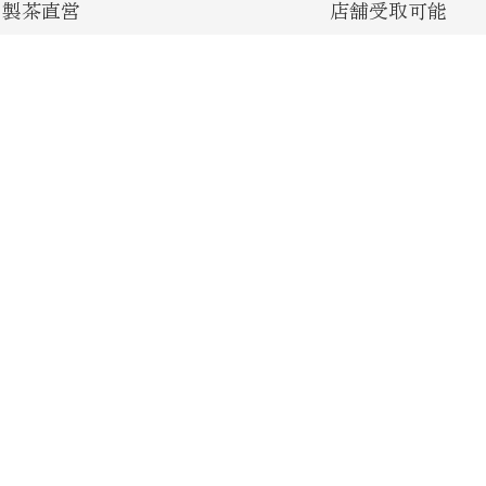
口製茶直営
店舗受取可能
茶、渾身のお茶をお届け
店舗でお受け取り可能、送料が
します。
るのでお得です。
-
運営
み
あらびき茶
大隅茶
カクホリ
ご利用
の
TEAET｜ティーエット
特定商