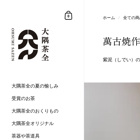
コンテンツへスキップ
買い物カゴ
0
ホーム
/
全ての商
萬古焼作家
紫泥（しでい）
大隅茶全の夏の愉しみ
受賞のお茶
大隅茶全のおくりもの
大隅茶全オリジナル
茶器や茶道具