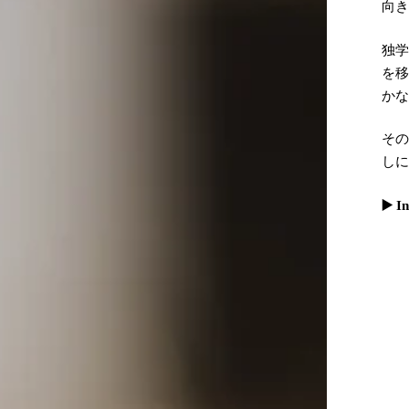
向
独学
を移
か
そ
し
▶️ 