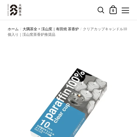
買い物カゴ
0
コンテンツへスキップ
ホーム
/
大隅茶全 × 渓山窯｜有田焼 茶香炉
/
クリアカップキャンドル10
個入り｜渓山窯茶香炉推奨品