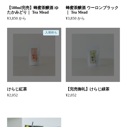
【500ml完売】蜂蜜茶醸酒 ゆ
蜂蜜茶醸酒 ウーロンブラック
たかみどり｜ Tea Mead
｜ Tea Mead
¥3,850 から
¥3,850 から
入荷待ち
けらじ紅茶
【完売御礼】けらじ緑茶
¥2,052
¥2,052