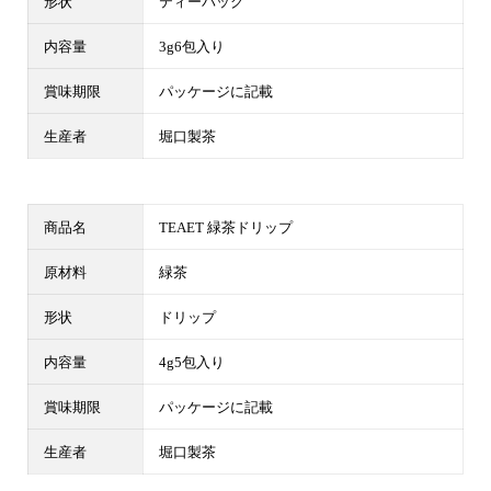
形状
ティーバッグ
内容量
3g6包入り
賞味期限
パッケージに記載
生産者
堀口製茶
商品名
TEAET 緑茶ドリップ
原材料
緑茶
形状
ドリップ
内容量
4g5包入り
賞味期限
パッケージに記載
生産者
堀口製茶