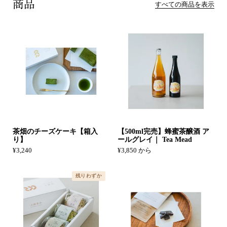
商品
すべての商品を表示
茶畑のチーズケーキ【箱入
【500ml完売】蜂蜜茶醸酒 ア
り】
ールグレイ｜ Tea Mead
¥3,240
¥3,850 から
残りわずか