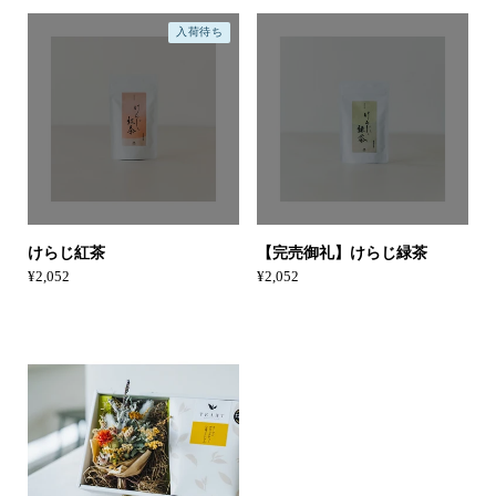
入荷待ち
けらじ紅茶
【完売御礼】けらじ緑茶
¥2,052
¥2,052