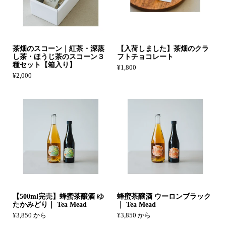
茶畑のスコーン｜紅茶・深蒸
【入荷しました】茶畑のクラ
し茶・ほうじ茶のスコーン３
フトチョコレート
種セット【箱入り】
¥1,800
¥2,000
【500ml完売】蜂蜜茶醸酒 ゆ
蜂蜜茶醸酒 ウーロンブラック
たかみどり｜ Tea Mead
｜ Tea Mead
¥3,850 から
¥3,850 から